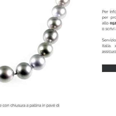
Per inf
per pro
allo
052
o scriv
Servizi
Italia
assicura
ne con chiusura a pallina in pavé di