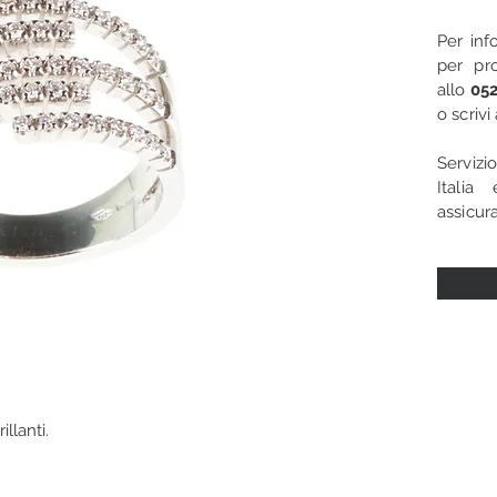
Per inf
per pro
allo
052
o scriv
Servizi
Italia
assicura
llanti.