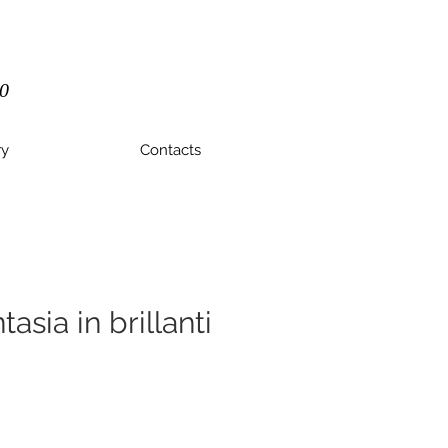
90
ry
Contacts
tasia in brillanti